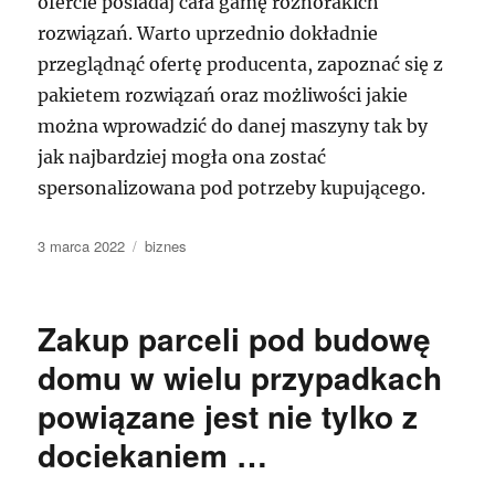
ofercie posiadaj cała gamę różnorakich
rozwiązań. Warto uprzednio dokładnie
przeglądnąć ofertę producenta, zapoznać się z
pakietem rozwiązań oraz możliwości jakie
można wprowadzić do danej maszyny tak by
jak najbardziej mogła ona zostać
spersonalizowana pod potrzeby kupującego.
Data
Kategorie
3 marca 2022
biznes
publikacji
Zakup parceli pod budowę
domu w wielu przypadkach
powiązane jest nie tylko z
dociekaniem …