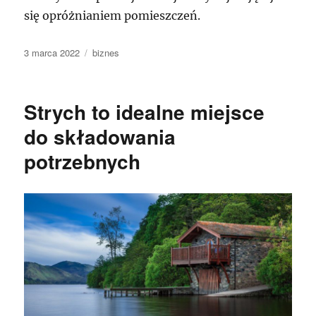
się opróżnianiem pomieszczeń.
Data
Kategorie
3 marca 2022
biznes
publikacji
Strych to idealne miejsce
do składowania
potrzebnych