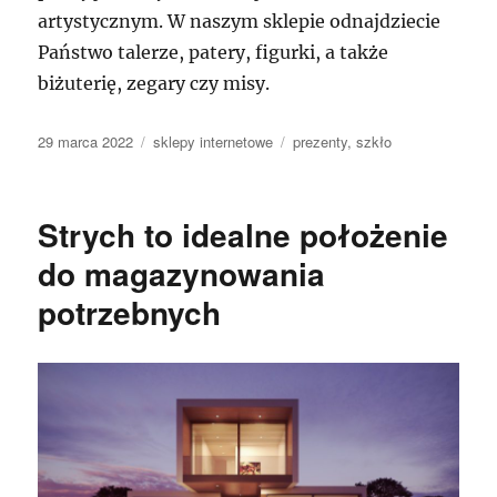
artystycznym. W naszym sklepie odnajdziecie
Państwo talerze, patery, figurki, a także
biżuterię, zegary czy misy.
Data
Kategorie
Tagi
29 marca 2022
sklepy internetowe
prezenty
,
szkło
publikacji
Strych to idealne położenie
do magazynowania
potrzebnych