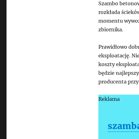
Szambo betonowe
rozkłada ściekó
momentu wywozu.
zbiornika.
Prawidłowo dob
eksploatację. N
koszty eksploata
będzie najlepsz
producenta przy
Reklama
szamba