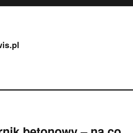
is.pl
nik betonowy – na co