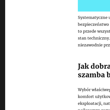
Systematyczne u
bezpieczeństwo o
to przede wszys
stan techniczny
niezawodnie prze
Jak dobr
szamba 
Wybór właściweg
komfort użytkow
eksploatacji, n