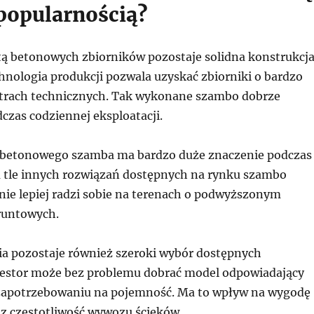
 popularnością?
tą betonowych zbiorników pozostaje solidna konstrukcja
nologia produkcji pozwala uzyskać zbiorniki o bardzo
trach technicznych. Tak wykonane szambo dobrze
czas codziennej eksploatacji.
 betonowego szamba ma bardzo duże znaczenie podczas
 tle innych rozwiązań dostępnych na rynku szambo
ie lepiej radzi sobie na terenach o podwyższonym
runtowych.
ia pozostaje również szeroki wybór dostępnych
estor może bez problemu dobrać model odpowiadający
zapotrzebowaniu na pojemność. Ma to wpływ na wygodę
z częstotliwość wywozu ścieków.