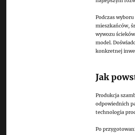
najlepszym roz
Podczas wyboru 
mieszkańców, śr
wywozu ścieków.
model. Doświadc
konkretnej inwes
Jak pows
Produkcja szam
odpowiednich p
technologia prod
Po przygotowani