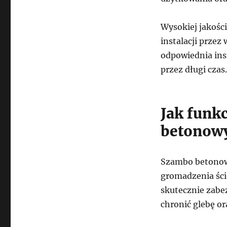
Wysokiej jakośc
instalacji prze
odpowiednia ins
przez długi czas.
Jak funk
betonow
Szambo betonow
gromadzenia śc
skutecznie zabe
chronić glebę o