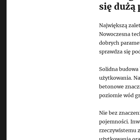
się dużą
Największą zale
Nowoczesna tech
dobrych parame
sprawdza się pod
Solidna budowa
użytkowania. Na
betonowe znaczn
poziomie wód g
Nie bez znaczen
pojemności. Inw
rzeczywistemu 
użytkowania ora