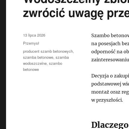
zwrócić uwagę prz
Data
13 lipca 2026
Szambo betonowe
publikacji
Kategorie
Przemysł
na posesjach bez
Tagi
producent szamb betonowych
,
odporność na obc
szamba betonowe
,
szamba
zainteresowani
wodoszczelne
,
szambo
betonowe
Decyzja o zakup
podstawowej wie
montaż oraz reg
w przyszłości.
Dlaczego