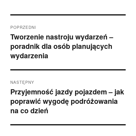
Nawigacja
POPRZEDNI
wpisu
Tworzenie nastroju wydarzeń –
Poprzedni
poradnik dla osób planujących
wpis:
wydarzenia
NASTĘPNY
Przyjemność jazdy pojazdem – jak
Następny
poprawić wygodę podróżowania
wpis:
na co dzień