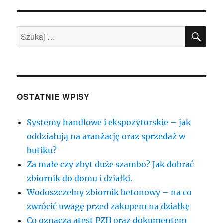
SZU
Szukaj:
OSTATNIE WPISY
Systemy handlowe i ekspozytorskie – jak
oddziałują na aranżację oraz sprzedaż w
butiku?
Za małe czy zbyt duże szambo? Jak dobrać
zbiornik do domu i działki.
Wodoszczelny zbiornik betonowy – na co
zwrócić uwagę przed zakupem na działkę
Co oznacza atest PZH oraz dokumentem