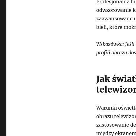
Profesjonalna l
odwzorowanie ko
zaawansowane us
bieli, które moż
Wskazówka: Jeśli
profili obrazu do
Jak świa
telewizo
Warunki oświet
obrazu telewizo
zastosowanie del
między ekranem