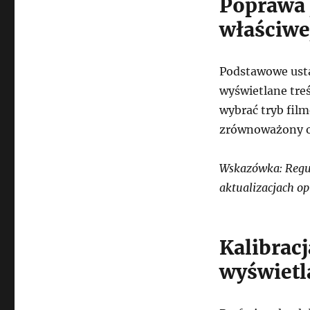
Poprawa 
właściwe
Podstawowe usta
wyświetlane treśc
wybrać tryb film
zrównoważony o
Wskazówka: Regul
aktualizacjach o
Kalibracj
wyświetl