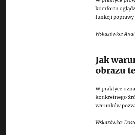
komfortu ogląda
funkcji poprawy
Wskazówka: Anali
Jak waru
obrazu t
W praktyce ozna
konkretnego źró
warunków pozwal
Wskazówka: Dosto