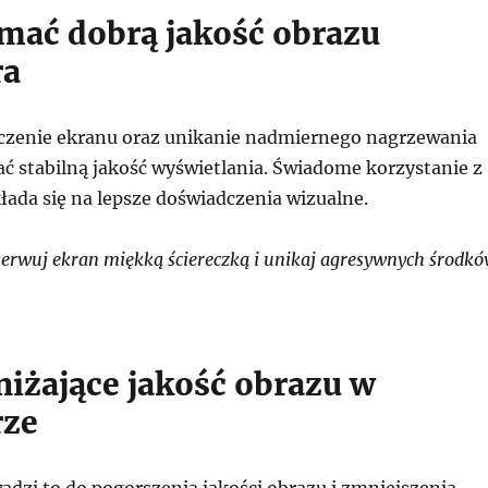
ymać dobrą jakość obrazu
ra
czenie ekranu oraz unikanie nadmiernego nagrzewania
ć stabilną jakość wyświetlania. Świadome korzystanie z
łada się na lepsze doświadczenia wizualne.
rwuj ekran miękką ściereczką i unikaj agresywnych środk
niżające jakość obrazu w
rze
adzi to do pogorszenia jakości obrazu i zmniejszenia