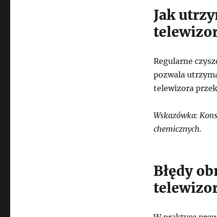
Jak utrz
telewizo
Regularne czysz
pozwala utrzyma
telewizora przek
Wskazówka: Konse
chemicznych.
Błędy ob
telewizo
W praktyce prow