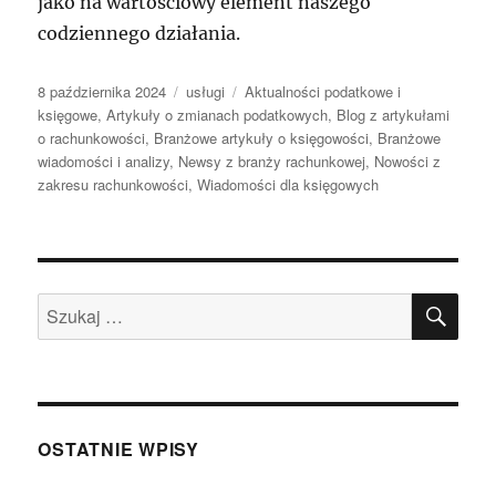
jako na wartościowy element naszego
codziennego działania.
Data
Kategorie
Tagi
8 października 2024
usługi
Aktualności podatkowe i
publikacji
księgowe
,
Artykuły o zmianach podatkowych
,
Blog z artykułami
o rachunkowości
,
Branżowe artykuły o księgowości
,
Branżowe
wiadomości i analizy
,
Newsy z branży rachunkowej
,
Nowości z
zakresu rachunkowości
,
Wiadomości dla księgowych
SZU
Szukaj:
OSTATNIE WPISY