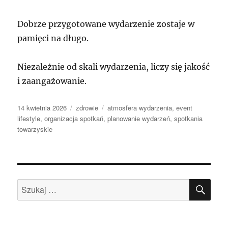
Dobrze przygotowane wydarzenie zostaje w
pamięci na długo.
Niezależnie od skali wydarzenia, liczy się jakość
i zaangażowanie.
Data
Kategorie
Tagi
14 kwietnia 2026
zdrowie
atmosfera wydarzenia
,
event
publikacji
lifestyle
,
organizacja spotkań
,
planowanie wydarzeń
,
spotkania
towarzyskie
SZU
Szukaj: