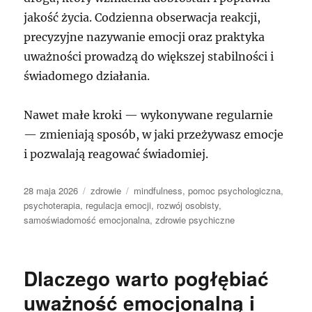
jakość życia. Codzienna obserwacja reakcji,
precyzyjne nazywanie emocji oraz praktyka
uważności prowadzą do większej stabilności i
świadomego działania.
Nawet małe kroki — wykonywane regularnie
— zmieniają sposób, w jaki przeżywasz emocje
i pozwalają reagować świadomiej.
Data
Kategorie
Tagi
28 maja 2026
zdrowie
mindfulness
,
pomoc psychologiczna
,
publikacji
psychoterapia
,
regulacja emocji
,
rozwój osobisty
,
samoświadomość emocjonalna
,
zdrowie psychiczne
Dlaczego warto pogłębiać
uważność emocjonalną i