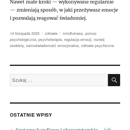
Nawet małe kroki — wykonywane regularnie
— zmieniają sposób, w jaki przeżywasz emocje
i pozwalają reagować świadomiej.
Data
Kategorie
Tagi
14 listopada 2025
zdrowie
mindfulness
,
pomoc
publikacji
psychologiczna
,
psychoterapia
,
regulacja emocji
,
rozwój
osobisty
,
samoświadomość emocjonalna
,
zdrowie psychiczne
SZU
Szukaj:
OSTATNIE WPISY
Systemy handlowe i ekspozytorskie – jak