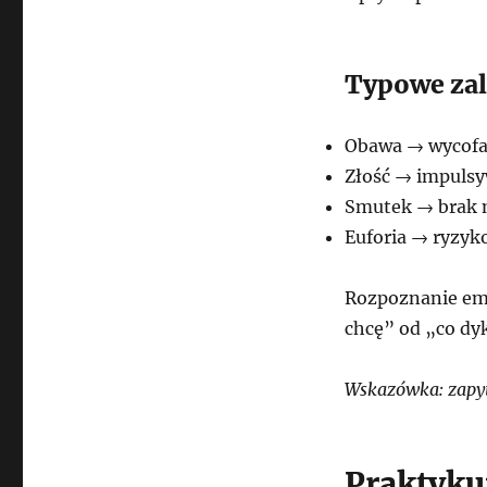
Typowe zal
Obawa → wycofan
Złość → impulsy
Smutek → brak 
Euforia → ryzyk
Rozpoznanie emo
chcę” od „co dy
Wskazówka: zapyt
Praktyku