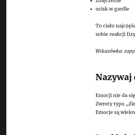
zmęczenie
ucisk w gardle
To ciało najczęś
sobie reakcji f
Wskazówka: zapyta
Nazywaj 
Emocji nie da si
Zwroty typu „źle
Emocje są wielo