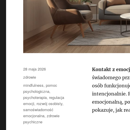
Data
28 maja 2026
Kontakt z emoc
publikacji
Kategorie
zdrowie
świadomego prze
Tagi
mindfulness
,
pomoc
osób funkcjonuj
psychologiczna
,
intencjonalnie.
psychoterapia
,
regulacja
emocjonalną, pop
emocji
,
rozwój osobisty
,
samoświadomość
pokazuje, jak re
emocjonalna
,
zdrowie
psychiczne