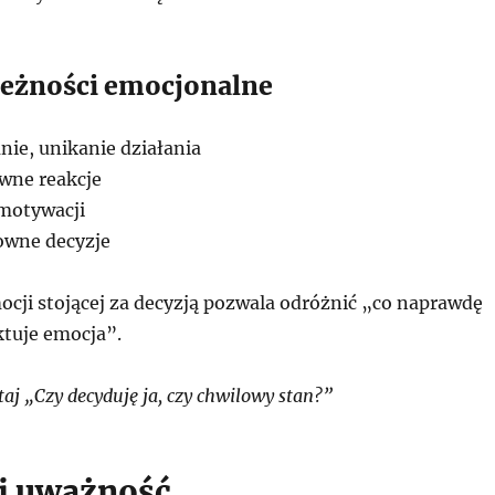
eżności emocjonalne
ie, unikanie działania
wne reakcje
motywacji
owne decyzje
cji stojącej za decyzją pozwala odróżnić „co naprawdę
ktuje emocja”.
aj „Czy decyduję ja, czy chwilowy stan?”
j uważność