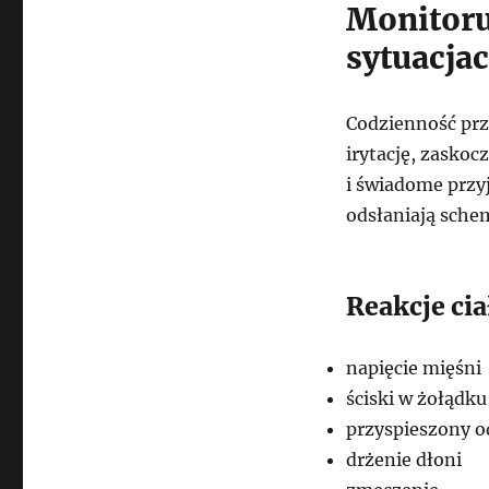
Monitoru
sytuacja
Codzienność przy
irytację, zaskoc
i świadome przyj
odsłaniają schem
Reakcje ci
napięcie mięśni
ściski w żołądku
przyspieszony 
drżenie dłoni