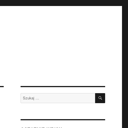
SZUKAJ
Szukaj:
ą