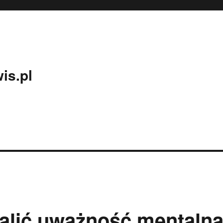
is.pl
lić uważność mentaln