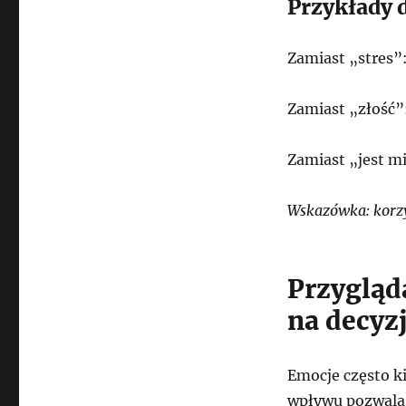
Przykłady 
Zamiast „stres”:
Zamiast „złość”:
Zamiast „jest mi
Wskazówka: korzys
Przygląd
na decyz
Emocje często ki
wpływu pozwala 