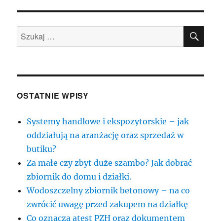
SZU
Szukaj:
OSTATNIE WPISY
Systemy handlowe i ekspozytorskie – jak
oddziałują na aranżację oraz sprzedaż w
butiku?
Za małe czy zbyt duże szambo? Jak dobrać
zbiornik do domu i działki.
Wodoszczelny zbiornik betonowy – na co
zwrócić uwagę przed zakupem na działkę
Co oznacza atest PZH oraz dokumentem