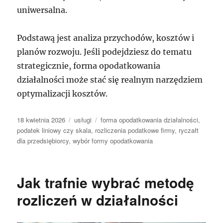
uniwersalna.
Podstawą jest analiza przychodów, kosztów i
planów rozwoju. Jeśli podejdziesz do tematu
strategicznie, forma opodatkowania
działalności może stać się realnym narzędziem
optymalizacji kosztów.
Data
Kategorie
Tagi
18 kwietnia 2026
usługi
forma opodatkowania działalności
,
publikacji
podatek liniowy czy skala
,
rozliczenia podatkowe firmy
,
ryczałt
dla przedsiębiorcy
,
wybór formy opodatkowania
Jak trafnie wybrać metodę
rozliczeń w działalności