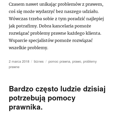
Czasem nawet unikając problemów z prawem,
coś się może wydarzyć bez naszego udziału.
Wówczas trzeba sobie z tym poradzić najlepiej
jak potrafimy. Dobra kancelaria pomoże
rozwiązać problemy prawne każdego klienta.
Wsparcie specjalistów pomoże rozwiązać
wszelkie problemy.
Data
Kategorie
Tagi
2 marca 2018
biznes
pomoc prawna
,
prawo
,
problemy
publikacji
prawne
Bardzo często ludzie dzisiaj
potrzebują pomocy
prawnika.