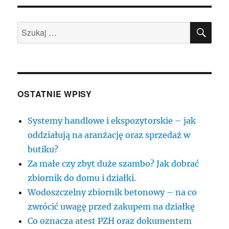
ludzie
dzisiaj
SZU
potrzebują
Szukaj:
pomocy
prawnika.
OSTATNIE WPISY
Systemy handlowe i ekspozytorskie – jak
oddziałują na aranżację oraz sprzedaż w
butiku?
Za małe czy zbyt duże szambo? Jak dobrać
zbiornik do domu i działki.
Wodoszczelny zbiornik betonowy – na co
zwrócić uwagę przed zakupem na działkę
Co oznacza atest PZH oraz dokumentem