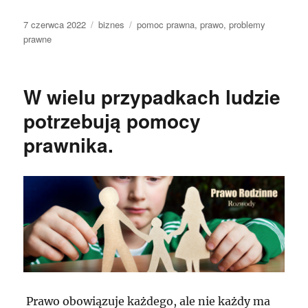
Data
Kategorie
Tagi
7 czerwca 2022
biznes
pomoc prawna
,
prawo
,
problemy
publikacji
prawne
W wielu przypadkach ludzie
potrzebują pomocy
prawnika.
Prawo obowiązuje każdego, ale nie każdy ma