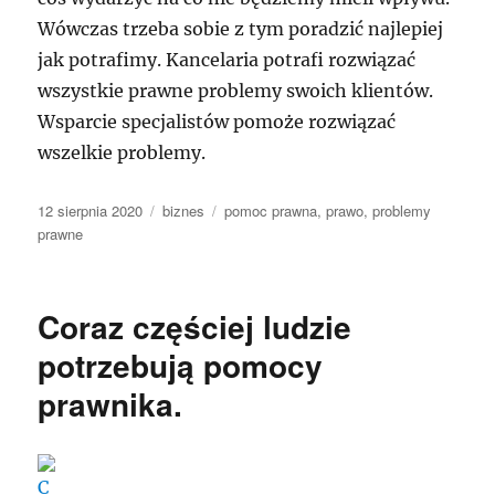
Wówczas trzeba sobie z tym poradzić najlepiej
jak potrafimy. Kancelaria potrafi rozwiązać
wszystkie prawne problemy swoich klientów.
Wsparcie specjalistów pomoże rozwiązać
wszelkie problemy.
Data
Kategorie
Tagi
12 sierpnia 2020
biznes
pomoc prawna
,
prawo
,
problemy
publikacji
prawne
Coraz częściej ludzie
potrzebują pomocy
prawnika.