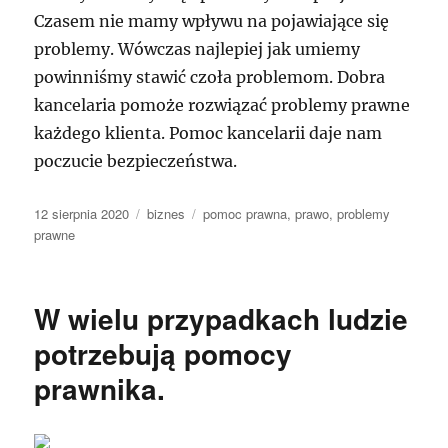
Czasem nie mamy wpływu na pojawiające się
problemy. Wówczas najlepiej jak umiemy
powinniśmy stawić czoła problemom. Dobra
kancelaria pomoże rozwiązać problemy prawne
każdego klienta. Pomoc kancelarii daje nam
poczucie bezpieczeństwa.
Data
Kategorie
Tagi
12 sierpnia 2020
biznes
pomoc prawna
,
prawo
,
problemy
publikacji
prawne
W wielu przypadkach ludzie
potrzebują pomocy
prawnika.