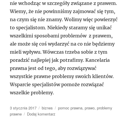
nie wchodząc w szczegóły związane z prawem.
Wiemy, że nie powinniśmy zajmować się tym,
na czym się nie znamy. Wolimy więc powierzyć
to specjalistom. Niekiedy staramy się unikać
wszelkimi sposobami problemów z prawem,
ale może się coś wydarzyć na co nie będziemy
mieli wpływu. Wówczas trzeba sobie z tym
poradzić najlepiej jak potrafimy. Kancelaria
prawna jest od tego, aby rozwiązywać
wszystkie prawne problemy swoich klientów.
Wsparcie specjalistów pomoże rozwiązać
wszelkie problemy.
Data
Kategorie
Tagi
3 stycznia 2017
biznes
pomoc prawna
,
prawo
,
problemy
publikacji
do
prawne
Dodaj komentarz
Bardzo
często