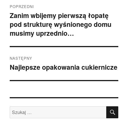
Nawigacja
POPRZEDNI
wpisu
Zanim wbijemy pierwszą łopatę
Poprzedni
pod strukturę wyśnionego domu
wpis:
musimy uprzednio…
NASTĘPNY
Najlepsze opakowania cukiernicze
Następny
wpis:
SZU
Szukaj: