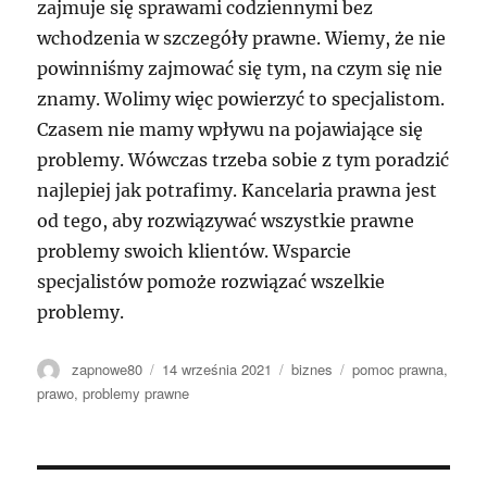
zajmuje się sprawami codziennymi bez
wchodzenia w szczegóły prawne. Wiemy, że nie
powinniśmy zajmować się tym, na czym się nie
znamy. Wolimy więc powierzyć to specjalistom.
Czasem nie mamy wpływu na pojawiające się
problemy. Wówczas trzeba sobie z tym poradzić
najlepiej jak potrafimy. Kancelaria prawna jest
od tego, aby rozwiązywać wszystkie prawne
problemy swoich klientów. Wsparcie
specjalistów pomoże rozwiązać wszelkie
problemy.
Autor
Data
Kategorie
Tagi
zapnowe80
14 września 2021
biznes
pomoc prawna
,
publikacji
prawo
,
problemy prawne