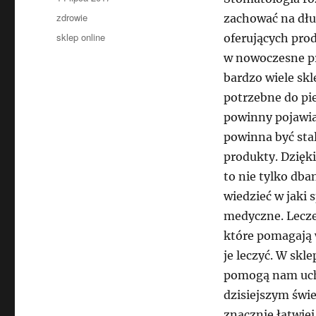
publikacji
Kategorie
zdrowie
zachować na dłu
Tagi
sklep online
oferujących pro
w nowoczesne pr
bardzo wiele sk
potrzebne do pi
powinny pojawia
powinna być stal
produkty. Dzięk
to nie tylko dba
wiedzieć w jaki 
medyczne. Lecze
które pomagają
je leczyć. W skl
pomogą nam uchr
dzisiejszym świe
znacznie łatwiej