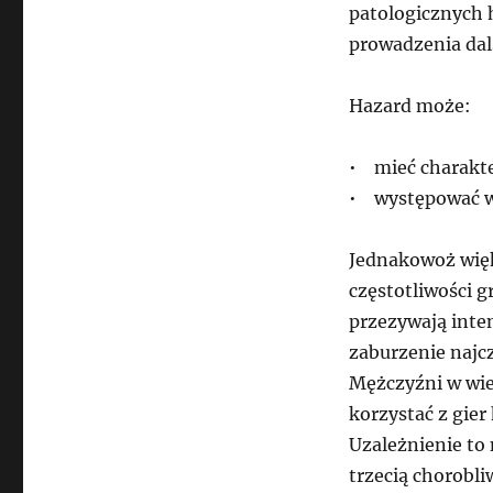
patologicznych 
prowadzenia dals
Hazard może:
• mieć charakte
• występować w 
Jednakowoż wię
częstotliwości g
przezywają inte
zaburzenie najcz
Mężczyźni w wie
korzystać z gier
Uzależnienie to 
trzecią chorobli