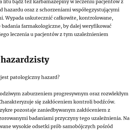
 litu bądź też karbamazepiny w leczeniu pacjentów z
d hazardu oraz z schorzeniami współegzystującymi
. Wypada uskutecznić całkowite, kontrolowane,
badania farmakologiczne, by dalej weryfikować
iego leczenia u pacjentów z tym uzależnieniem
 hazardzisty
jest patologiczny hazard?
egodziwym zaburzeniem progresywnym oraz rozwlekłym
Charakteryzuje się zakłóceniem kontroli bodźców.
przykre pozostaje zaniedbywanym zakłóceniem z
zorowanymi badaniami przyczyny tego uzależnienia. Na
wane wysokie odsetki prób samobójczych pośród