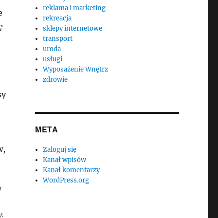
reklama i marketing
e
rekreacja
ę
sklepy internetowe
transport
uroda
usługi
Wyposażenie Wnętrz
zdrowie
sy
META
w,
Zaloguj się
Kanał wpisów
Kanał komentarzy
WordPress.org
W
ć