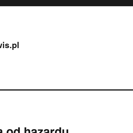
is.pl
a od hazardu