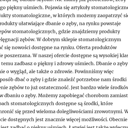
go piękny uśmiech. Pojawia się artykuły stomatologiczn
dukty stomatologiczne, w których możemy zaopatrzyć si
odukty ułatwiające dbanie o zęby, na rynku powstaje
lepów stomatologicznych, gdzie znajdziemy produkty
elęgnacji zębów. W dobrym sklepie stomatologicznym
ć się nowości dostępne na rynku. Oferta produktów
e poszerzana. W naszej ofercie dostępne są wysokiej kla
i temu zadbasz o piękny i zdrowy uśmiech. Dbanie o zęby
nie o wygląd, ale także o zdrowie. Powinniśmy więc
sposób dbać o zęby i gdzie znaleźć potrzebne nam środki
nie zębów to już ostateczność. Jest bardzo wiele środkó
 w dbaniu o zęby. Możemy zapobiegać chorobom zamiast
epach stomatologicznych dostępne są środki, które
onić się przed wieloma dolegliwościami zrowotnymi. 
cie dostępnych jest znacznie więcej możliwości. Obecnie
 jest zadbać o piękny uśmiech. Łatwiej jest także wyleczy