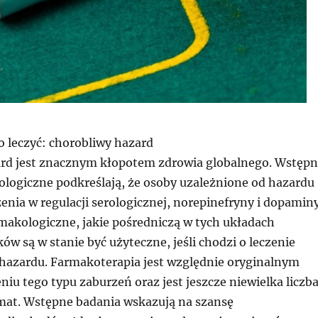
go leczyć: chorobliwy hazard
rd jest znacznym kłopotem zdrowia globalnego. Wstęp
ologiczne podkreślają, że osoby uzależnione od hazardu
enia w regulacji serologicznej, norepinefryny i dopaminy
rmakologiczne, jakie pośredniczą w tych układach
w są w stanie być użyteczne, jeśli chodzi o leczenie
 hazardu. Farmakoterapia jest względnie oryginalnym
niu tego typu zaburzeń oraz jest jeszcze niewielka liczb
mat. Wstępne badania wskazują na szansę