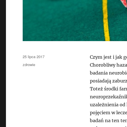
Data
25 lipca 2017
Czym jest i jak 
publikacji
Kategorie
zdrowie
Chorobliwy haza
badania neurobi
posiadają zaburz
Toteż środki fa
neuroprzekaźnikó
uzależnienia od
pojęciem w lecze
badań na ten te