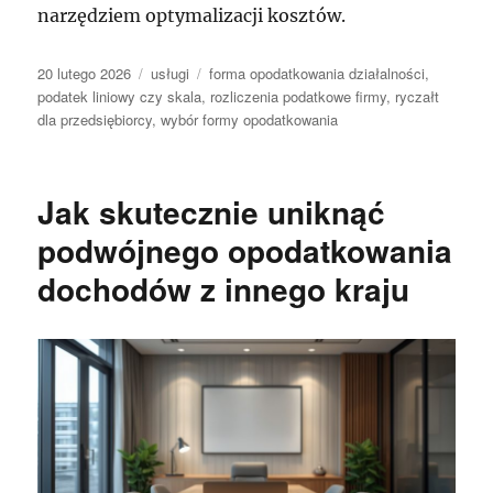
narzędziem optymalizacji kosztów.
Data
Kategorie
Tagi
20 lutego 2026
usługi
forma opodatkowania działalności
,
publikacji
podatek liniowy czy skala
,
rozliczenia podatkowe firmy
,
ryczałt
dla przedsiębiorcy
,
wybór formy opodatkowania
Jak skutecznie uniknąć
podwójnego opodatkowania
dochodów z innego kraju