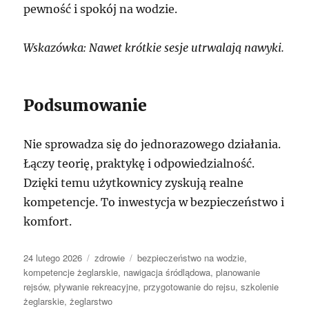
pewność i spokój na wodzie.
Wskazówka: Nawet krótkie sesje utrwalają nawyki.
Podsumowanie
Nie sprowadza się do jednorazowego działania.
Łączy teorię, praktykę i odpowiedzialność.
Dzięki temu użytkownicy zyskują realne
kompetencje. To inwestycja w bezpieczeństwo i
komfort.
Data
Kategorie
Tagi
24 lutego 2026
zdrowie
bezpieczeństwo na wodzie
,
publikacji
kompetencje żeglarskie
,
nawigacja śródlądowa
,
planowanie
rejsów
,
pływanie rekreacyjne
,
przygotowanie do rejsu
,
szkolenie
żeglarskie
,
żeglarstwo