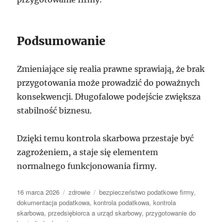
Podsumowanie
Zmieniające się realia prawne sprawiają, że brak
przygotowania może prowadzić do poważnych
konsekwencji. Długofalowe podejście zwiększa
stabilność biznesu.
Dzięki temu kontrola skarbowa przestaje być
zagrożeniem, a staje się elementem
normalnego funkcjonowania firmy.
Data
Kategorie
Tagi
16 marca 2026
zdrowie
bezpieczeństwo podatkowe firmy
,
publikacji
dokumentacja podatkowa
,
kontrola podatkowa
,
kontrola
skarbowa
,
przedsiębiorca a urząd skarbowy
,
przygotowanie do