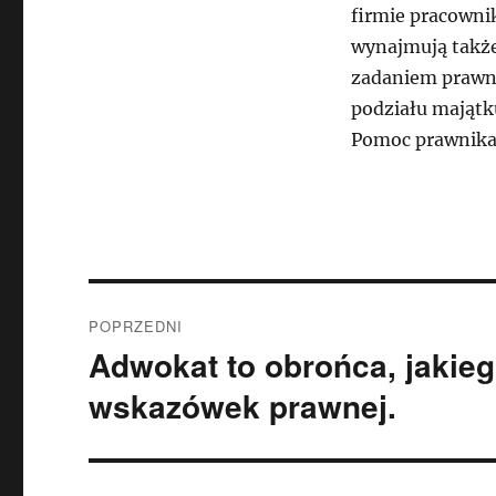
firmie pracowni
wynajmują takż
zadaniem prawnik
podziału majątk
Pomoc prawnika
Nawigacja
POPRZEDNI
wpisu
Adwokat to obrońca, jakieg
Poprzedni
wpis:
wskazówek prawnej.