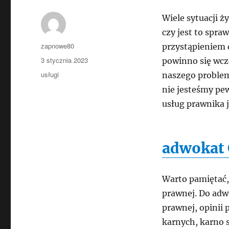
Wiele sytuacji 
czy jest to spra
Autor
zapnowe80
przystąpieniem 
Data
3 stycznia 2023
powinno się wcz
publikacji
Kategorie
usługi
naszego problemu
nie jesteśmy pew
usług prawnika 
adwokat 
Warto pamiętać,
prawnej. Do adwo
prawnej, opinii 
karnych, karno s