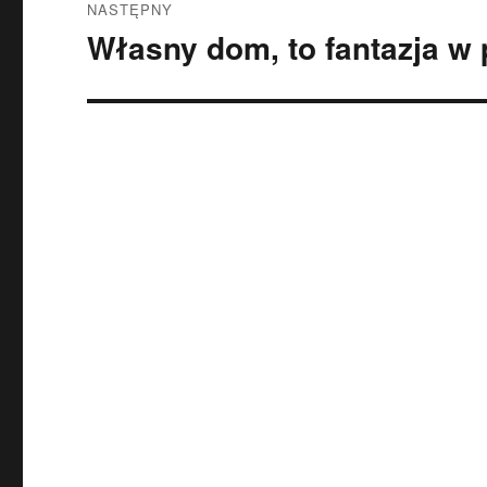
NASTĘPNY
Własny dom, to fantazja w
Następny
wpis: