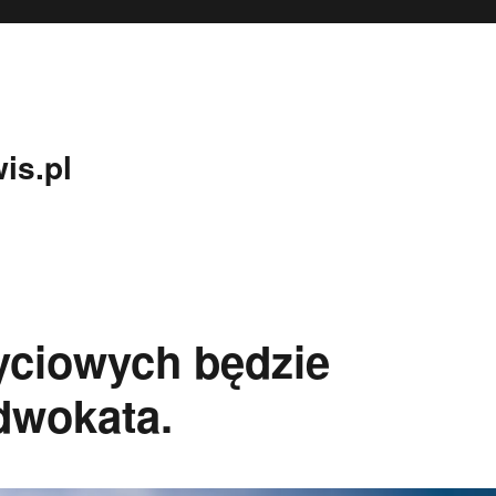
is.pl
yciowych będzie
dwokata.