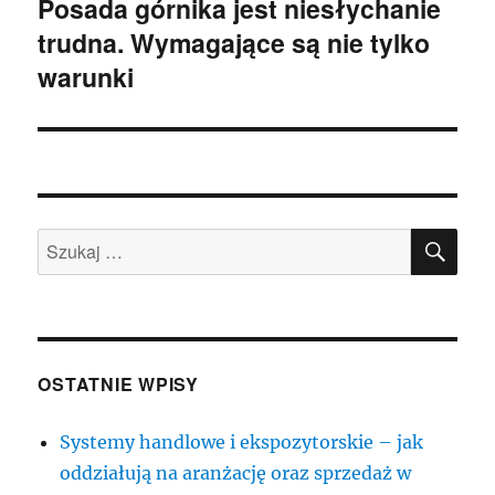
Posada górnika jest niesłychanie
Następny
trudna. Wymagające są nie tylko
wpis:
warunki
SZU
Szukaj:
OSTATNIE WPISY
Systemy handlowe i ekspozytorskie – jak
oddziałują na aranżację oraz sprzedaż w