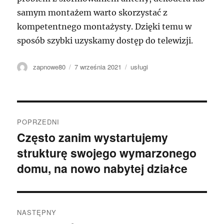
samym montażem warto skorzystać z
kompetentnego montażysty. Dzięki temu w
sposób szybki uzyskamy dostęp do telewizji.
Autor
Data
Kategorie
zapnowe80
7 września 2021
usługi
publikacji
Nawigacja
POPRZEDNI
wpisu
Często zanim wystartujemy
Poprzedni
strukturę swojego wymarzonego
wpis:
domu, na nowo nabytej działce
NASTĘPNY